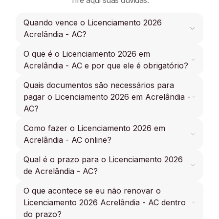
Tire aqui suas dúvidas.
Quando vence o Licenciamento 2026
Acrelândia - AC?
O que é o Licenciamento 2026 em
O próximo vencimento do licenciamento 2026
Acrelândia - AC é 31/08/2026 para placa final 8
Acrelândia - AC e por que ele é obrigatório?
para Carro, Moto e Caminhão.
Quais documentos são necessários para
O Licenciamento 2026 Acrelândia - AC é um
processo obrigatório para garantir que os
pagar o Licenciamento 2026 em Acrelândia -
veículos estejam em condições de rodar pelas
AC?
vias públicas.
Como fazer o Licenciamento 2026 em
Para pagar o Licenciamento 2026 de Acrelândia
- AC, os documentos exigidos são a placa do
Acrelândia - AC online?
veículo, o número do RENAVAM, CPF ou CNPJ
do proprietário, além de estar em dia com os
Qual é o prazo para o Licenciamento 2026
Consulte sua placa online, liquide todos os seus
débitos.
débitos e pague seu licenciamento 2026
de Acrelândia - AC?
Acrelândia - AC online.
O que acontece se eu não renovar o
Ainda não foi divulgado o calendário de
vencimento do licenciamento 2026 em
Licenciamento 2026 Acrelândia - AC dentro
Acrelândia - AC, fique atento e faça uma
do prazo?