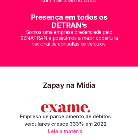
com mais alívio no bolso.
Presença em todos os
DETRAN’s
Somos uma empresa credenciada pelo
SENATRAN e possuímos a maior cobertura
nacional de consultas de veículos.
Zapay na Mídia
Empresa de parcelamento de débitos
veiculares cresce 333% em 2022
Leia a matéria