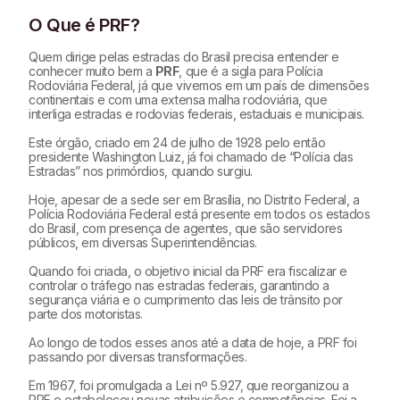
O Que é PRF?
Quem dirige pelas estradas do Brasil precisa entender e
conhecer muito bem a
PRF
, que é a sigla para Polícia
Rodoviária Federal, já que vivemos em um país de dimensões
continentais e com uma extensa malha rodoviária, que
interliga estradas e rodovias federais, estaduais e municipais.
Este órgão, criado em 24 de julho de 1928 pelo então
presidente Washington Luiz, já foi chamado de “Polícia das
Estradas” nos primórdios, quando surgiu.
Hoje, apesar de a sede ser em Brasília, no Distrito Federal, a
Polícia Rodoviária Federal está presente em todos os estados
do Brasil, com presença de agentes, que são servidores
públicos, em diversas Superintendências.
Quando foi criada, o objetivo inicial da PRF era fiscalizar e
controlar o tráfego nas estradas federais, garantindo a
segurança viária e o cumprimento das leis de trânsito por
parte dos motoristas.
Ao longo de todos esses anos até a data de hoje, a PRF foi
passando por diversas transformações.
Em 1967, foi promulgada a Lei nº 5.927, que reorganizou a
PRF e estabeleceu novas atribuições e competências. Foi a