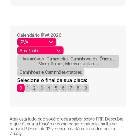
que permite fazer o manuseio dos dados
liquidados junto à rede bancária. Depois desse
sensíveis sem ter receio de perdas ou
processo, o DETRAN solicita até 2 dias úteis
vazamentos.
Um link de acesso aos comprovantes é enviado
para que os débitos sejam baixados no sistema.
ao e-mail cadastrado logo após a aprovação da
transação, é sempre bom conferir a caixa de
Vale lembrar que, alguns débitos podem quitar
spams e lixeiras, (por ser e-mail corporativo
mais rápido e outros podem demorar um pouco
Calendário IPVA 2026
podem ser enviados para lá).
mais, como no caso de dívida ativa ou de débitos
que forem de órgãos diferentes.
Automóveis, Camionetas, Caminhonetes, Ônibus,
Micro-ônibus, Motos e similares
Caminhões e Caminhões-tratores
Selecione o final da sua placa:
0
1
2
3
4
5
6
7
8
9
Aqui está tudo que você precisa saber sobre PRF. Descubra
o que é, qual a função e como pagar e parcelar multa de
trânsito PRF em até 12 vezes no cartão de crédito com a
Zapay.