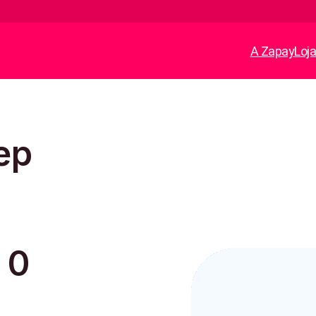
A Zapay
Loj
ep
 0