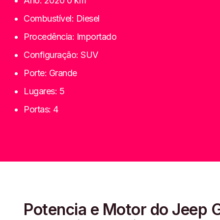
Ano:
2020 0 km
Combustível:
Diesel
Procedência:
Importado
Configuração:
SUV
Porte:
Grande
Lugares:
5
Portas:
4
Potencia e Motor do
Jeep
G