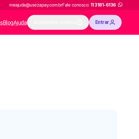
meajuda@usezapay.com.br
Fale conosco:
11 3181-6136
as
Blog
Ajuda
Acompanhar pedidos
Entrar