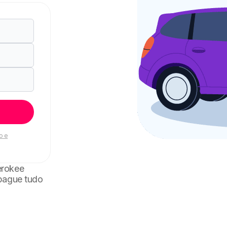
o e
erokee
 pague tudo