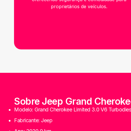
proprietários de veículos.
Sobre
Jeep
Grand Cherokee
Modelo:
Grand Cherokee Limited 3.0 V6 Turbodies
Fabricante:
Jeep