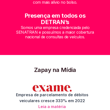
com mais alívio no bolso.
Presença em todos os
DETRAN’s
Somos uma empresa credenciada pelo
SENATRAN e possuímos a maior cobertura
nacional de consultas de veículos.
Zapay na Mídia
Empresa de parcelamento de débitos
veiculares cresce 333% em 2022
Leia a matéria