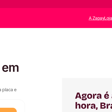
A Zapay
Loj
e em
a placa e