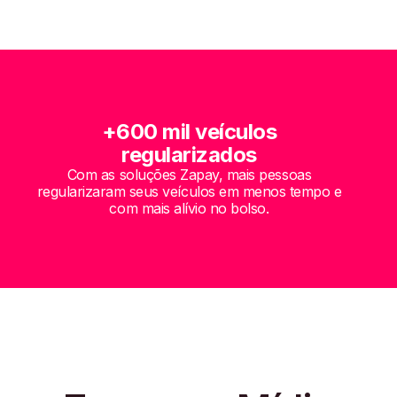
+600 mil veículos
regularizados
Com as soluções Zapay, mais pessoas
regularizaram seus veículos em menos tempo e
com mais alívio no bolso.