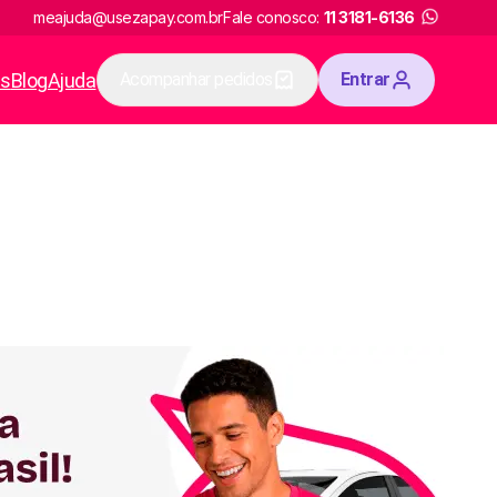
meajuda@usezapay.com.br
Fale conosco:
11 3181-6136
as
Blog
Ajuda
Acompanhar pedidos
Entrar