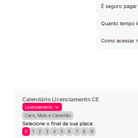
É seguro pagar
O site da Zapay 
Quanto tempo l
não armazena dad
que permite faz
Após a aprovação
Como acessar 
processo, o DETR
Um link de aces
Vale lembrar qu
da transação, é 
mais, como no ca
podem ser enviad
Calendário Licenciamento CE
Carro, Moto e Caminhão
Selecione o final da sua placa:
0
1
2
3
4
5
6
7
8
9