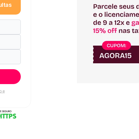
ultas
o e