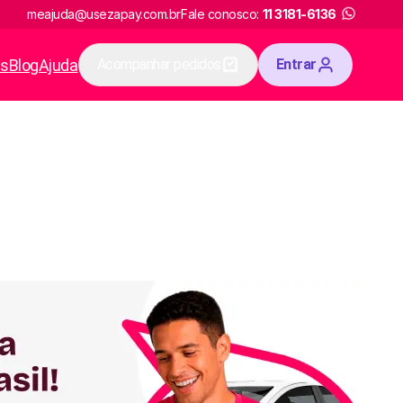
meajuda@usezapay.com.br
Fale conosco:
11 3181-6136
as
Blog
Ajuda
Acompanhar pedidos
Entrar