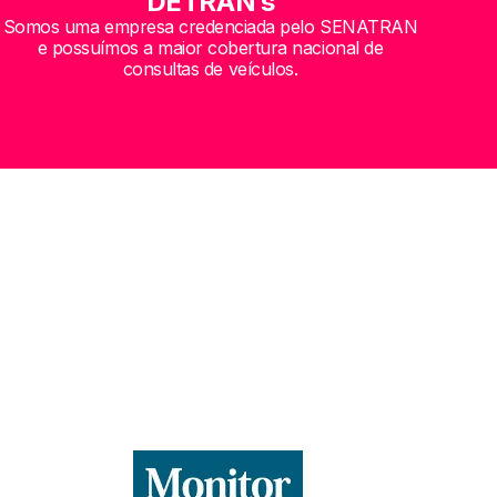
DETRAN’s
Somos uma empresa credenciada pelo SENATRAN
e possuímos a maior cobertura nacional de
consultas de veículos.