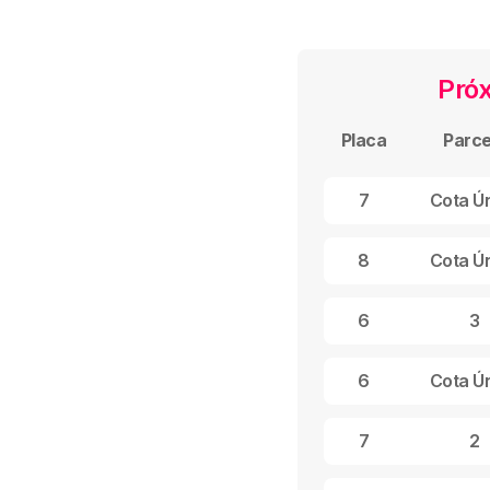
Pró
Placa
Parce
7
Cota Ú
8
Cota Ú
6
3
6
Cota Ú
7
2