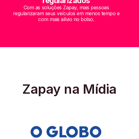
regularizados
Com as soluções Zapay, mais pessoas
regularizaram seus veículos em menos tempo e
com mais alívio no bolso.
Zapay na Mídia