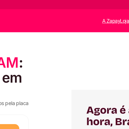
A Zapay
Loj
 AM
:
e em
s pela placa