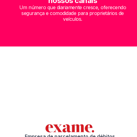
nossos canais
Um número que diariamente cresce, oferecendo
segurança e comodidade para proprietários de
veículos.
Empresa de parcelamento de débitos