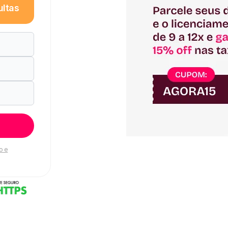
ultas
o e