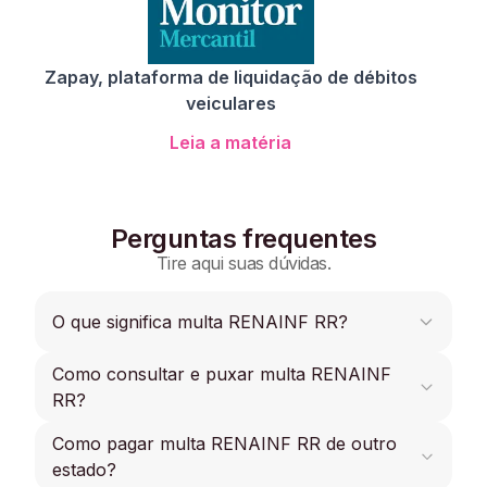
Zapay, plataforma de liquidação de débitos
veiculares
Leia a matéria
Perguntas frequentes
Tire aqui suas dúvidas.
O que significa multa RENAINF RR?
Como consultar e puxar multa RENAINF
Multa RENAINF RR é quando o motorista
comete uma infração de trânsito no estado de
RR?
RR porém seu veículo está registrado em outro
estado.
Como pagar multa RENAINF RR de outro
Consultar e puxar Multas RENAINF RR é muito
simples com a Zapay, basta informar a placa do
estado?