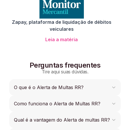
Zapay, plataforma de liquidação de débitos
veiculares
Leia a matéria
Perguntas frequentes
Tire aqui suas dúvidas.
O que é o Alerta de Multas RR?
O Alerta de Multas é uma funcionalidade que
Como funciona o Alerta de Multas RR?
permite receber notificações de novas multas RR
para que os usuários possam aproveitar o
O sistema da Zapay lê a base dos Detrans e
desconto de 20% previsto no código de trânsito
Qual é a vantagem do Alerta de multas RR?
envia um alerta por mês pelo e-mail ou app caso
brasileiro pelo pagamento antecipado.