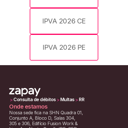
IPVA 2026 CE
IPVA 2026 PE
Consulta de débitos
Multas
RR
>
>
>
Onde estamos
Nossa sede fica na SHN Quadra 01,
Conjunto A, Bloco D, Salas 304,
305 e 306, Edifício Fusion Work &