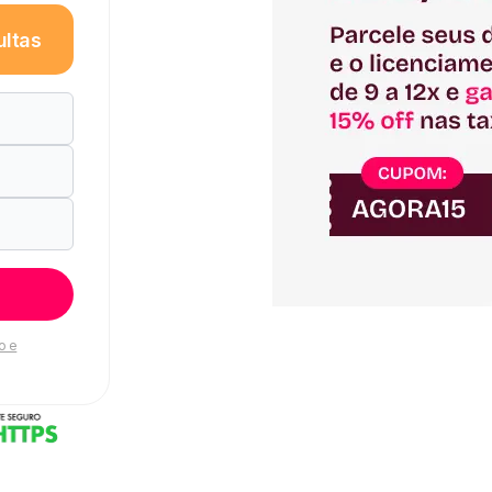
ultas
o e