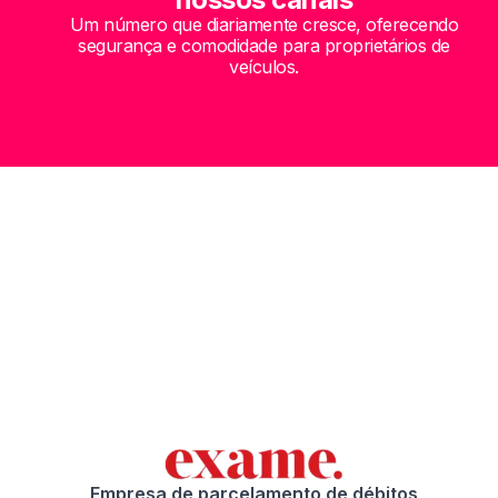
Um número que diariamente cresce, oferecendo
segurança e comodidade para proprietários de
veículos.
Empresa de parcelamento de débitos