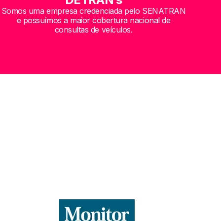
Somos uma empresa credenciada pelo SENATRAN
e possuímos a maior cobertura nacional de
consultas de veículos.