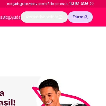
meajuda@usezapay.com.br
Fale conosco:
11 3181-6136
as
Blog
Ajuda
Acompanhar pedidos
Entrar