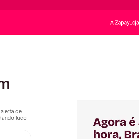
A Zapay
Loj
m
alerta de
elando tudo