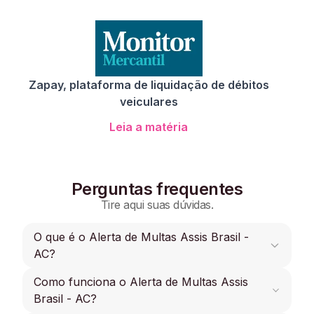
Zapay, plataforma de liquidação de débitos
veiculares
Leia a matéria
Perguntas frequentes
Tire aqui suas dúvidas.
O que é o Alerta de Multas Assis Brasil -
AC?
Como funciona o Alerta de Multas Assis
O Alerta de Multas é uma funcionalidade que
permite receber notificações de novas multas
Brasil - AC?
Assis Brasil - AC para que os usuários possam