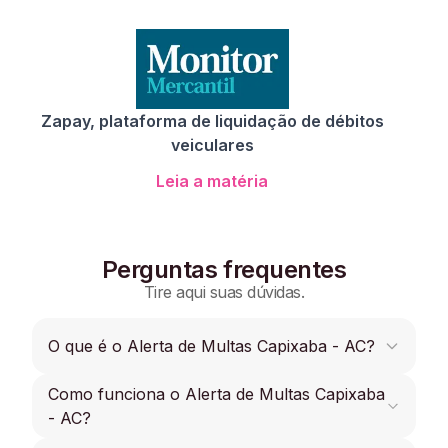
Zapay, plataforma de liquidação de débitos
veiculares
Leia a matéria
Perguntas frequentes
Tire aqui suas dúvidas.
O que é o Alerta de Multas Capixaba - AC?
Como funciona o Alerta de Multas Capixaba
O Alerta de Multas é uma funcionalidade que
permite receber notificações de novas multas
- AC?
Capixaba - AC para que os usuários possam