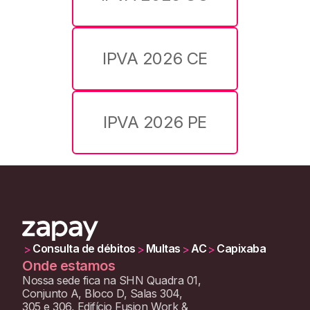
IPVA 2026 CE
IPVA 2026 PE
Consulta de débitos
Multas
AC
Capixaba
>
>
>
>
Onde estamos
Nossa sede fica na SHN Quadra 01,
Conjunto A, Bloco D, Salas 304,
305 e 306, Edifício Fusion Work &